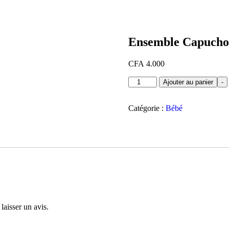
Ensemble Capuch
CFA
4.000
quantité
Ajouter au panier
-
de
Ensemble
Capuchon
Catégorie :
Bébé
laisser un avis.