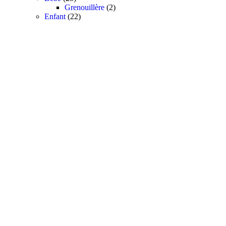
produits
2
Grenouillère
2
22
produits
Enfant
22
produits