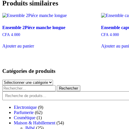
Produits similaires
Ensemble 2Piéce manche longue
Ensemble cap
CFA
4.000
CFA
4.000
Ajouter au panier
Ajouter au pan
Catégories de produits
Catégories
de
Rechercher :
produits
Recherche
9
Electronique
9
62
produits
Parfumerie
62
1
produits
Cosmétique
1
produit
54
Maison & Habillement
54
25
produits
Bébé
25