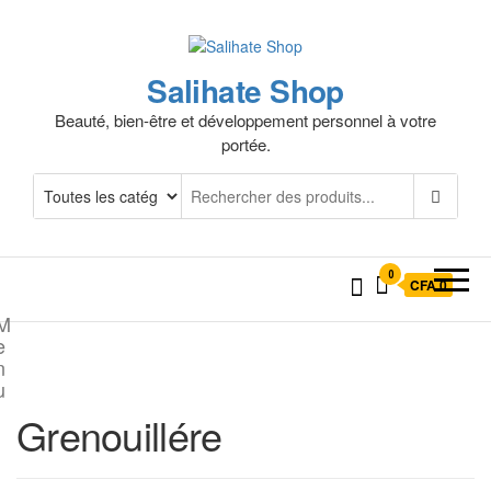
Salihate Shop
Beauté, bien-être et développement personnel à votre
portée.
0
CFA 0
M
e
n
u
Grenouillére