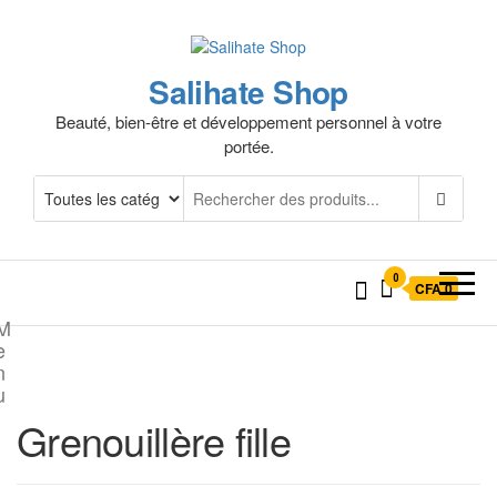
Salihate Shop
Beauté, bien-être et développement personnel à votre
portée.
0
CFA 0
M
e
n
u
Grenouillère fille