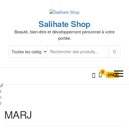
Salihate Shop
Beauté, bien-être et développement personnel à votre
portée.
0
CFA 0
M
e
n
u
MARJ