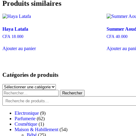
Produits similaires
Haya Latafa
Summer Aou
CFA
18.000
CFA
40.000
Ajouter au panier
Ajouter au pan
Catégories de produits
Catégories
de
Rechercher :
produits
Recherche
9
Electronique
9
62
produits
Parfumerie
62
1
produits
Cosmétique
1
produit
54
Maison & Habillement
54
25
produits
Bébé
25