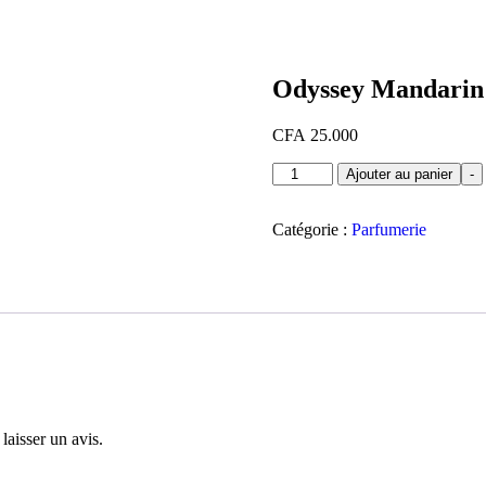
Odyssey Mandarin
CFA
25.000
quantité
Ajouter au panier
-
de
Odyssey
Mandarin
Catégorie :
Parfumerie
laisser un avis.