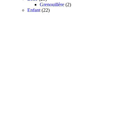
produits
2
Grenouillère
2
22
produits
Enfant
22
produits